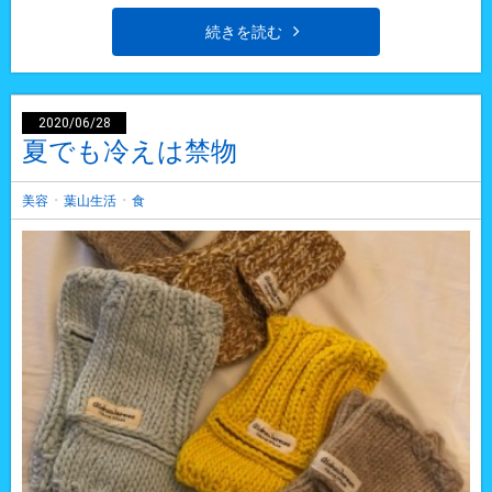
続きを読む
2020/06/28
夏でも冷えは禁物
・
・
美容
葉山生活
食