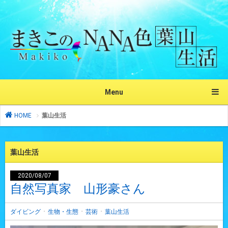
Menu
HOME
葉山生活
葉山生活
2020/08/07
自然写真家 山形豪さん
・
・
・
ダイビング
生物・生態
芸術
葉山生活