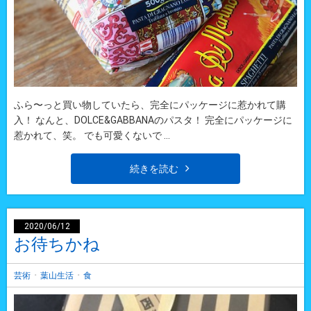
ふら〜っと買い物していたら、完全にパッケージに惹かれて購
入！ なんと、DOLCE&GABBANAのパスタ！ 完全にパッケージに
惹かれて、笑。 でも可愛くないで ...
続きを読む
2020/06/12
お待ちかね
・
・
芸術
葉山生活
食