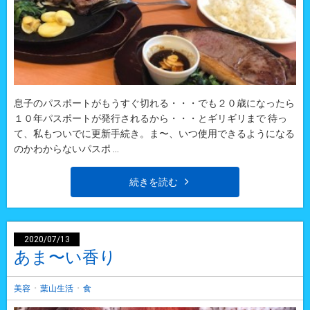
息子のパスポートがもうすぐ切れる・・・でも２０歳になったら
１０年パスポートが発行されるから・・・とギリギリまで 待っ
て、私もついでに更新手続き。ま〜、いつ使用できるようになる
のかわからないパスポ ...
続きを読む
2020/07/13
あま〜い香り
・
・
美容
葉山生活
食