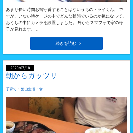
あまり長い時間お留守番することはないうちのトライくん。 で
すが、いない時ケージの中でどんな状態でいるのか気になって、
おうちの中にカメラを設置しました。 外からスマフォで家の様
子が見れます。 ...
続きを読む
2020/07/18
朝からガッツリ
・
・
子育て
葉山生活
食