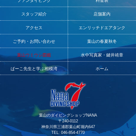
ファンダイビング
料金表
スタッフ紹介
店舗案内
アクセス
エンリッチドエアタンク
ご予約・お問い合わせ
葉山の春夏秋冬
葉山ウミウシ図鑑
水中写真家・鍵井靖章
ぱーこ先生と学ぶ相模湾
ホーム
葉山のダイビングショップNANA
〒240-0112
神奈川県三浦郡葉山町堀内647
TEL: 046-854-4770