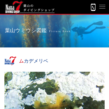
葉山ウミウシ図鑑
Picture Book
ムカデメリベ