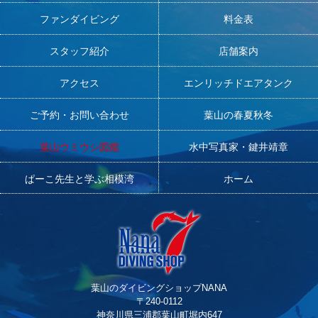
ファンダイビング
料金表
スタッフ紹介
店舗案内
アクセス
エンリッチドエアタンク
ご予約・お問い合わせ
葉山の春夏秋冬
葉山ウミウシ図鑑
水中写真家・鍵井靖章
ぱーこ先生と学ぶ相模湾
ホーム
葉山のダイビングショップNANA
〒240-0112
神奈川県三浦郡葉山町堀内647