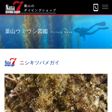
葉山ウミウシ図鑑
Picture Book
ニシキツバメガイ