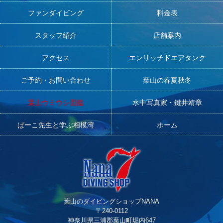
ファンダイビング
料金表
スタッフ紹介
店舗案内
アクセス
エンリッチドエアタンク
ご予約・お問い合わせ
葉山の春夏秋冬
葉山ウミウシ図鑑
水中写真家・鍵井靖章
ぱーこ先生と学ぶ相模湾
ホーム
葉山のダイビングショップNANA
〒240-0112
神奈川県三浦郡葉山町堀内647