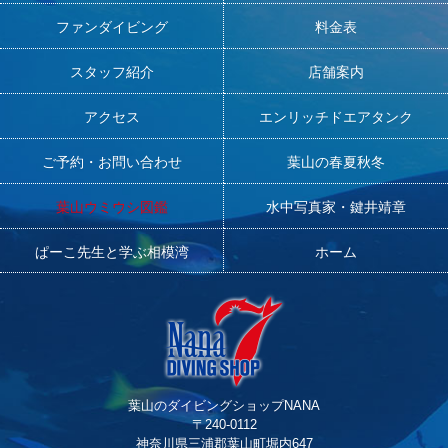
ファンダイビング
料金表
スタッフ紹介
店舗案内
アクセス
エンリッチドエアタンク
ご予約・お問い合わせ
葉山の春夏秋冬
葉山ウミウシ図鑑
水中写真家・鍵井靖章
ぱーこ先生と学ぶ相模湾
ホーム
葉山のダイビングショップNANA
〒240-0112
神奈川県三浦郡葉山町堀内647