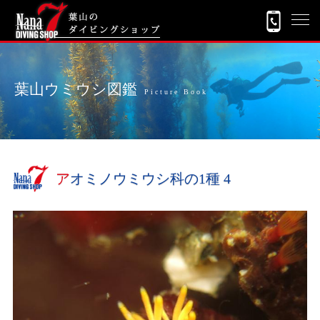
葉山ウミウシ図鑑
Picture Book
アオミノウミウシ科の1種 4