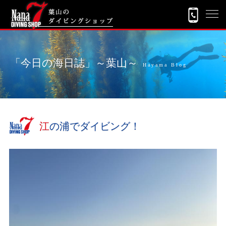
「今日の海日誌」～葉山～
Hayama Blog
江の浦でダイビング！