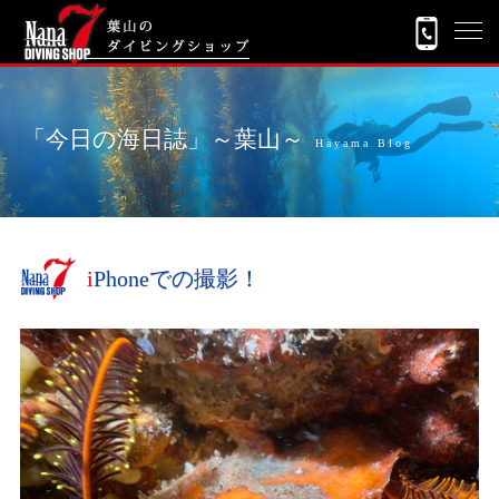
「今日の海日誌」～葉山～
Hayama Blog
iPhoneでの撮影！