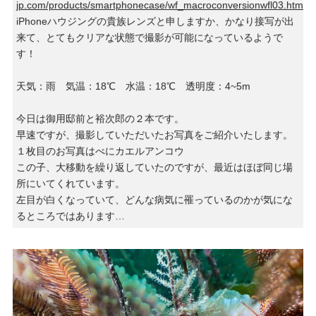
jp.com/products/smartphonecase/wf_macroconversionwfl03.html
iPhoneハウジングの貴族レンズと申しますか、かなり接写が出
来て、とてもクリアな状態で撮影が可能になっているようで
す！
天気：雨 気温：18℃ 水温：18℃ 透明度：4~5m
今日は御用邸前と裕次郎の２本です。
早速ですが、撮影していただいたお写真をご紹介いたします。
１枚目のお写真はべにカエルアンコウ
この子、大移動を繰り返していたのですが、最近はほぼ同じ場
所にいてくれています。
左目が白くなっていて、どんな病気に罹っているのかが気にな
るところではあります…