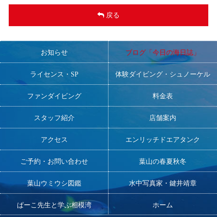
戻る
お知らせ
ブログ「今日の海日誌」
ライセンス・SP
体験ダイビング・シュノーケル
ファンダイビング
料金表
スタッフ紹介
店舗案内
アクセス
エンリッチドエアタンク
ご予約・お問い合わせ
葉山の春夏秋冬
葉山ウミウシ図鑑
水中写真家・鍵井靖章
ぱーこ先生と学ぶ相模湾
ホーム