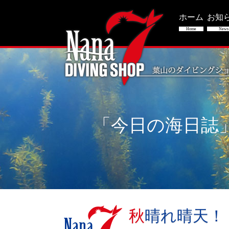
ホーム
お知
Home
News
「今日の海日誌
秋晴れ晴天！