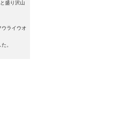
と盛り沢山
フウライウオ
した。