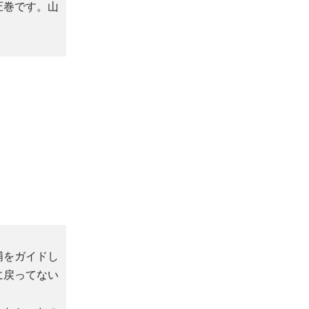
圧巻です。山
浦をガイドし
に戻ってない