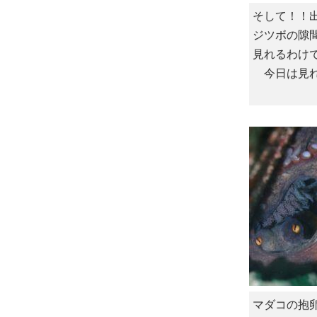
そして！！
ジツボの隙
見れるわけ
今日は見れ
マダコの抱