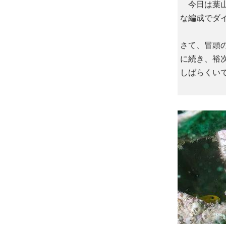
今日は葉山
な編成でダ
さて、冒頭
に続き、裕
しばらくい