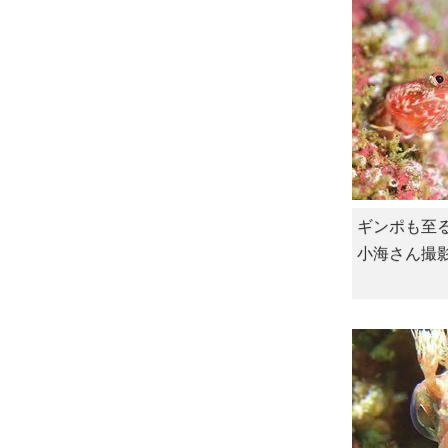
ギンポも至
小海さん撮