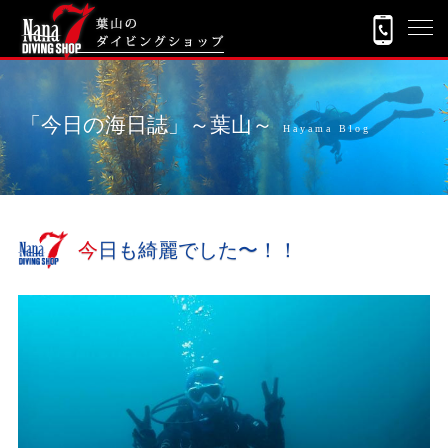
「今日の海日誌」～葉山～
Hayama Blog
今日も綺麗でした〜！！