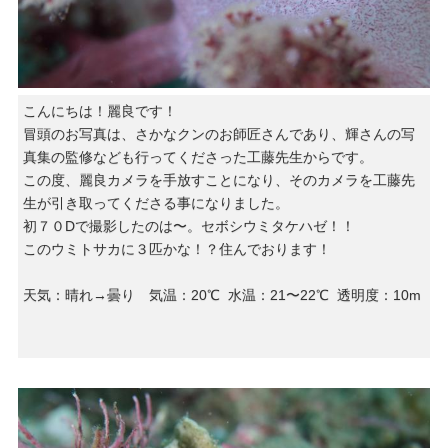
こんにちは！麗良です！
冒頭のお写真は、さかなクンのお師匠さんであり、輝さんの写
真集の監修なども行ってくださった工藤先生からです。
この度、麗良カメラを手放すことになり、そのカメラを工藤先
生が引き取ってくださる事になりました。
初７０Dで撮影したのは〜。セボシウミタケハゼ！！
このウミトサカに３匹かな！？住んでおります！
天気：晴れ→曇り 気温：20℃ 水温：21〜22℃ 透明度：10m