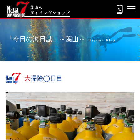
「今日の海日誌」～葉山～
Hayama Blog
大掃除◯日目