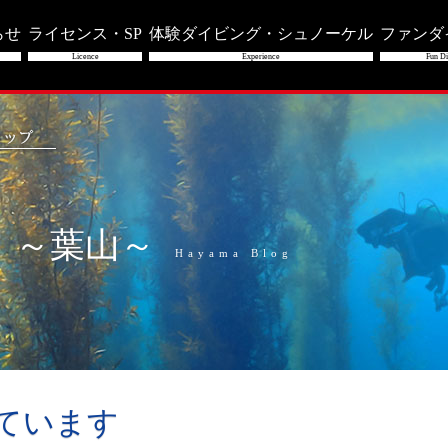
らせ
ライセンス・SP
体験ダイビング・シュノーケル
ファンダ
Licence
Experience
Fun Di
」～葉山～
Hayama Blog
来ています