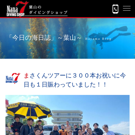
「今日の海日誌」～葉山～
Hayama Blog
まさくんツアーに３００本お祝いに今
日も１日賑わっていました！！