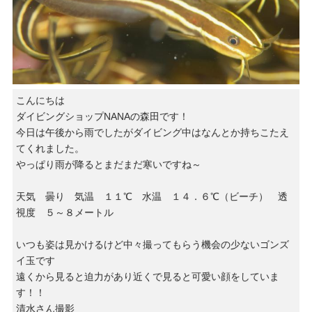
こんにちは
ダイビングショップNANAの森田です！
今日は午後から雨でしたがダイビング中はなんとか持ちこたえ
てくれました。
やっぱり雨が降るとまだまだ寒いですね～
天気 曇り 気温 １１℃ 水温 １４．６℃（ビーチ） 透
視度 ５～８メートル
いつも姿は見かけるけど中々撮ってもらう機会の少ないゴンズ
イ玉です
遠くから見ると迫力があり近くで見ると可愛い顔をしていま
す！！
清水さん撮影