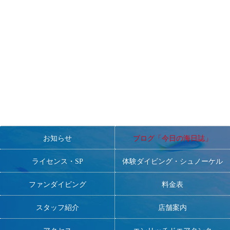
す。
■ダイビングが大好きで、元気で明るく、人と接するのが好きな
方。
■DMの方大歓迎！
一緒にNANAを盛り上げてくださる方、お待ちしておりま
す！！！
お知らせ
ブログ「今日の海日誌」
ライセンス・SP
体験ダイビング・シュノーケル
ファンダイビング
料金表
スタッフ紹介
店舗案内