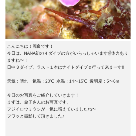
こんにちは！麗良です！
今日は、NANA初の４ダイブの方がいらっしゃいます☝️体力あり
ますね〜！
日中３ダイブ、ラスト１本はナイトダイブ☺️行って来まーす‼︎
天気：晴れ 気温：20℃ 水温：14〜15℃ 透明度：5〜6m
今日のお写真をご紹介していきます！
まずは、金子さんのお写真です。
フジイロウミウシが一気に増えていましたね〜
フワッと撮影して頂きました♪