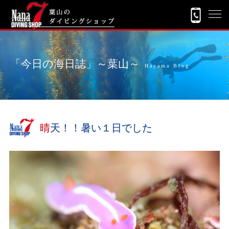
「今日の海日誌」～葉山～
Hayama Blog
晴天！！暑い１日でした