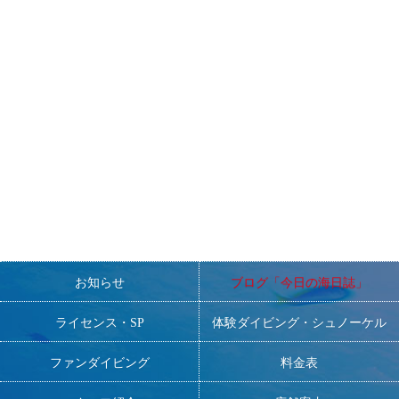
=====================================================
〜スタッフ募集おしらせ〜
非常勤スタッフ・常勤スタッフ・研修生を現在募集しておりま
す。
■ダイビングが大好きで、元気で明るく、人と接するのが好きな
方。
■DMの方大歓迎！
一緒にNANAを盛り上げてくださる方、お待ちしております！
お知らせ
ブログ「今日の海日誌」
ライセンス・SP
体験ダイビング・シュノーケル
ファンダイビング
料金表