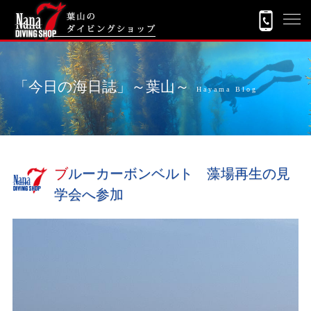
「今日の海日誌」～葉山～
Hayama Blog
ブルーカーボンベルト 藻場再生の見
学会へ参加