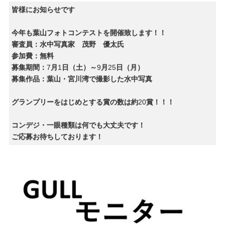
皆様にお知らせです
今年も葉山フォトコンテストを開催致します！！
審査員：水中写真家 茂野 優太氏
参加費：無料
募集期間：
7
月
1
日（土）～
9
月
25
日（月）
募集作品：葉山・宮川湾で撮影した水中写真
グランプリーをはじめとする賞の数は約
20
賞！！！
コンデジ・一眼種類は何でも大丈夫です！
ご応募お待ちしております！