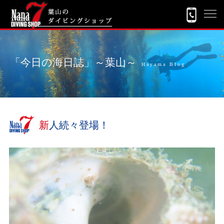
「今日の海日誌」～葉山～
Hayama Blog
新人続々登場！