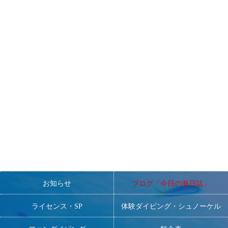
youtube「ぱーこ先生と学ぶ相模湾」随時更新しております！！
ぜひご覧ください！！
=====================================================
〜スタッフ募集おしらせ〜
非常勤スタッフ・常勤スタッフ・研修生を現在募集しておりま
す。
■ダイビングが大好きで、元気で明るく、人と接するのが好きな
方。
■DMの方大歓迎！
一緒にNANAを盛り上げてくださる方、お待ちしております！
お知らせ
ブログ「今日の海日誌」
ライセンス・SP
体験ダイビング・シュノーケル