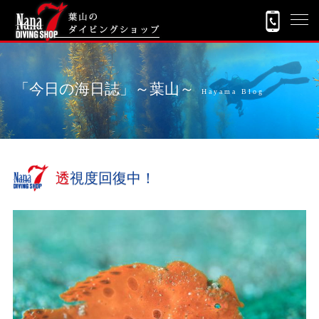
「今日の海日誌」～葉山～
Hayama Blog
透視度回復中！