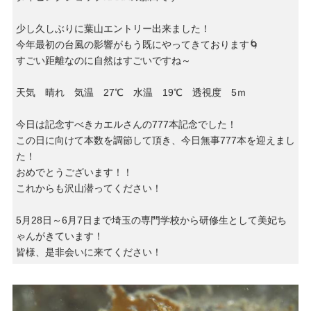
少し久しぶりに葉山エントリー出来ました！
今年最初の台風の影響がもう既にやってきております🌀
すごい距離なのに自然はすごいですね～
天気 晴れ 気温 27℃ 水温 19℃ 透視度 5ｍ
今日は記念すべきカエルさんの777本記念でした！
この日に向けて本数を調節して頂き、今日無事777本を迎えまし
た！
おめでとうございます！！
これからも沢山潜ってください！
5月28日～6月7日まで埼玉の専門学校から研修生として美妃ち
ゃんがきています！
皆様、是非会いに来てください！