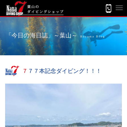
「今日の海日誌」～葉山～
Hayama Blog
７７７本記念ダイビング！！！