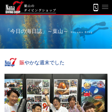
「今日の海日誌」～葉山～
Hayama Blog
賑やかな週末でした