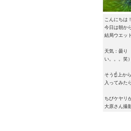
こんにちは
今日は朝か
結局ウエッ
天気：曇り 
い。。。笑
そう☝️上
入ってみた
ちびケヤリ
大原さん撮