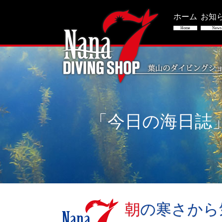
ホーム
お知
Home
News
「今日の海日誌
朝の寒さか