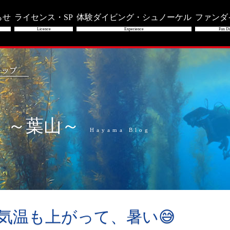
らせ
ライセンス・SP
体験ダイビング・シュノーケル
ファンダ
Licence
Experience
Fun Di
」～葉山～
Hayama Blog
ら気温も上がって、暑い😅