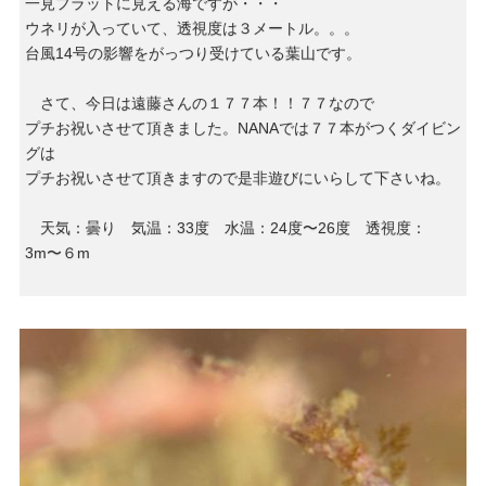
一見フラットに見える海ですが・・・
ウネリが入っていて、透視度は３メートル。。。
台風14号の影響をがっつり受けている葉山です。
さて、今日は遠藤さんの１７７本！！７７なので
プチお祝いさせて頂きました。NANAでは７７本がつくダイビン
グは
プチお祝いさせて頂きますので是非遊びにいらして下さいね。
天気：曇り 気温：33度 水温：24度〜26度 透視度：
3m〜６m