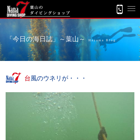
「今日の海日誌」～葉山～
Hayama Blog
台風のウネリが・・・