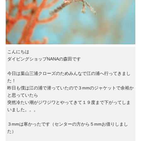
こんにちは
ダイビングショップNANAの森田です
今日は葉山三浦クローズのためみんなで江の浦へ行ってきまし
た！
昨日も僕は江の浦で潜っていたので３mmのジャケットで余裕か
と思っていたら
突然冷たい潮がジワジワとやってきて１９度まで下がってしま
いました。。。
３mmは寒かったです（センターの方から５mmお借りしまし
た）