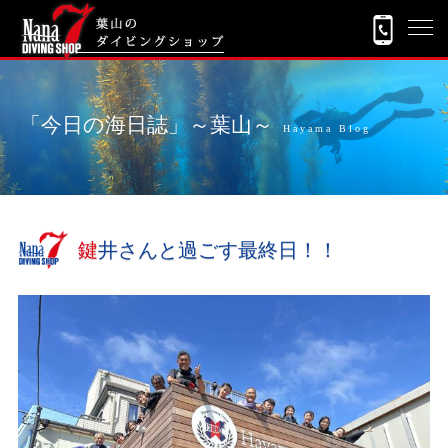
「今日の海日誌」～葉山～
Hayama Blog
鍵井さんと過ごす最終日！！