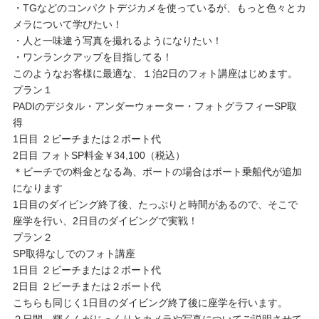
・TGなどのコンパクトデジカメを使っているが、もっと色々とカ
メラについて学びたい！
・人と一味違う写真を撮れるようになりたい！
・ワンランクアップを目指してる！
このようなお客様に最適な、１泊2日のフォト講座はじめます。
プラン１
PADIのデジタル・アンダーウォーター・フォトグラフィーSP取
得
1日目 ２ビーチまたは２ボート代
2日目 フォトSP料金￥34,100（税込）
＊ビーチでの料金となる為、ボートの場合はボート乗船代が追加
になります
1日目のダイビング終了後、たっぷりと時間があるので、そこで
座学を行い、2日目のダイビングで実戦！
プラン２
SP取得なしでのフォト講座
1日目 ２ビーチまたは２ボート代
2日目 ２ビーチまたは２ボート代
こちらも同じく1日目のダイビング終了後に座学を行います。
２日間、輝くんがじっくりとカメラや写真についてご説明させて