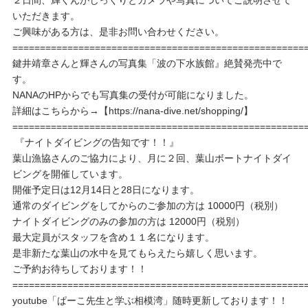
いただきます。
ご興味がある方は、是非お問い合わせください。
=====================================================
鍵井靖章さんと輝さんの写真集「波の下水族館』絶賛発売中で
す。
NANAのHPからでも写真集の受付が可能になりました。
詳細はこちらから→【https://nana-dive.net/shopping/】
=====================================================
『ナイトダイビングの告知です！！』
葉山漁協さんのご協力により、月に２回、葉山ボートナイトダイ
ビングを開催しています。
開催予定日は12月14日と28日になります。
通常のダイビングをしてからのご参加の方は 10000円（税別）
ナイトダイビングのみの参加の方は 12000円（税別）
最大定員がスタッフを含め１１名になります。
是非新たな葉山の水中を見てもらえたら嬉しく思います。
ご予約お待ちしております！！
=====================================================
youtube「ぱーこ先生と学ぶ相模湾」随時更新しております！！