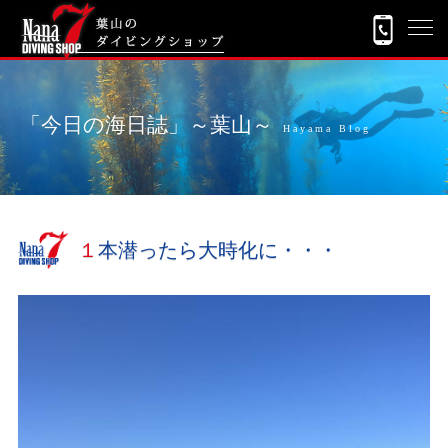
「今日の海日誌」～葉山～
Hayama Blog
１本潜ったら大時化に・・・