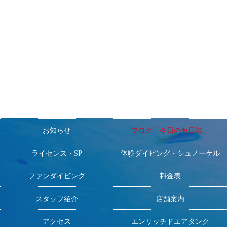
す。
■ダイビングが大好きで、元気で明るく、人と接するのが好きな
方。
■DMの方大歓迎！
一緒にNANAを盛り上げてくださる方、お待ちしております
お知らせ
ブログ「今日の海日誌」
ライセンス・SP
体験ダイビング・シュノーケル
ファンダイビング
料金表
スタッフ紹介
店舗案内
アクセス
エンリッチドエアタンク