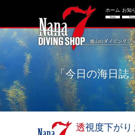
ホーム
お知
Home
News
「今日の海日誌
透視度下が