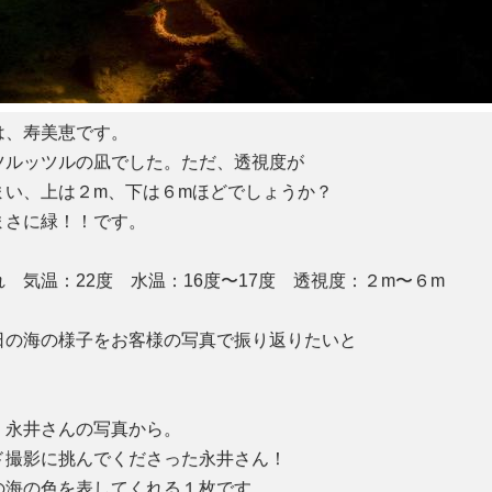
、寿美恵です。
ツルッツルの凪でした。ただ、透視度が
まい、上は２m、下は６mほどでしょうか？
まさに緑！！です。
気温：22度 水温：16度〜17度 透視度：２m〜６m
の海の様子をお客様の写真で振り返りたいと
永井さんの写真から。
ド撮影に挑んでくださった永井さん！
の海の色を表してくれる１枚です。