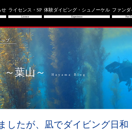
らせ
ライセンス・SP
体験ダイビング・シュノーケル
ファンダ
Licence
Experience
Fun Di
」～葉山～
Hayama Blog
りましたが、凪でダイビング日和