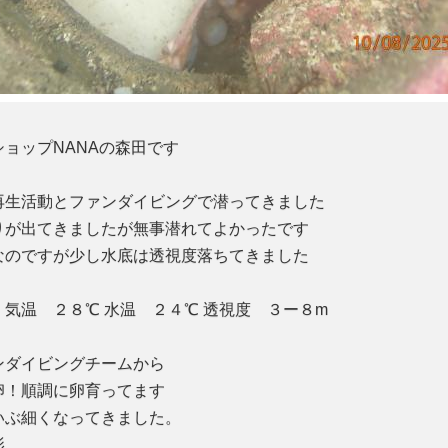
ョップNANAの森田です
再生活動とファンダイビングで潜ってきました
りが出てきましたが無事潜れてよかったです
なのですが少し水底は透視度落ちてきました
気温 ２８℃ 水温 ２４℃ 透視度 ３ー８m
ンダイビングチームから
卵！順調に卵育ってます
いぶ細くなってきました。
影