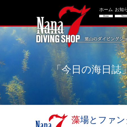
ホーム
お知
Home
News
「今日の海日誌
藻場とファ