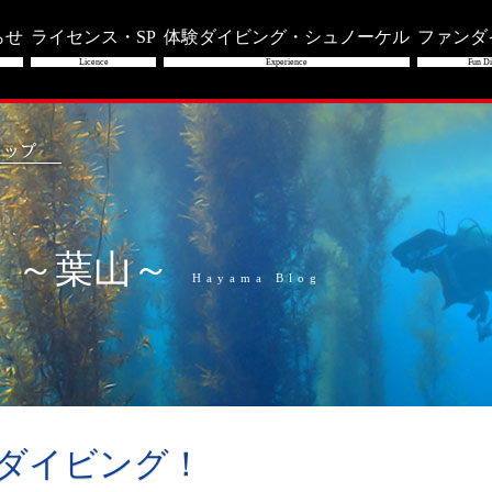
らせ
ライセンス・SP
体験ダイビング・シュノーケル
ファンダ
Licence
Experience
Fun Di
」～葉山～
Hayama Blog
ンダイビング！