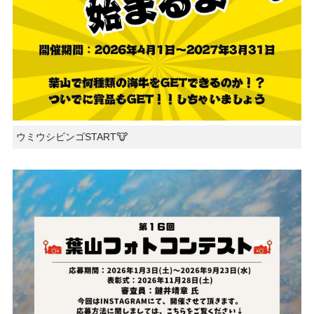
ウミウシビンゴSTART🐮