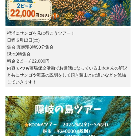
福浦にサンゴを見に行こうツアー！
日程:6月13日(土)
集合:真鶴駅8時50分集合
現地9時集合
料金:2ビーチ22,000円
内容:いつも藻場保全活動でお世話になっている山木さんの解説
と共にサンゴや海藻の説明をして頂き葉山との違いなどを勉強
していきます！