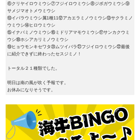
⑥クリヤイロウミウシ⑦フジイロウミウシ⑧ジボガウミウシ⑨
サメジマオトメウミウシ
⑩イバラウミウシ属1種11⑫アカエラミノウミウシ⑬サクラミノ
ウミウシ⑭ヒロウミウシ
⑮イナバミノウミウシ⑯ミドリアマモウミウシ⑰サンカクウミ
ウシ⑱ホシアカリミノウミウシ
⑲ヒョウモンキセワタ⑳ムツイバラ㉑フジイロウミウシ㉒最後
に紹介できずに終わったセスジミノ！
トータル２１種類でした。
明日は南の風が吹く予報です。
お休みになりそうです。