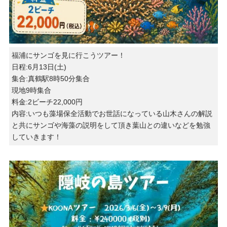
福浦にサンゴを見に行こうツアー！
日程:6月13日(土)
集合:真鶴駅8時50分集合
現地9時集合
料金:2ビーチ22,000円
内容:いつも藻場保全活動でお世話になっている山木さんの解説
と共にサンゴや海藻の説明をして頂き葉山との違いなどを勉強
していきます！