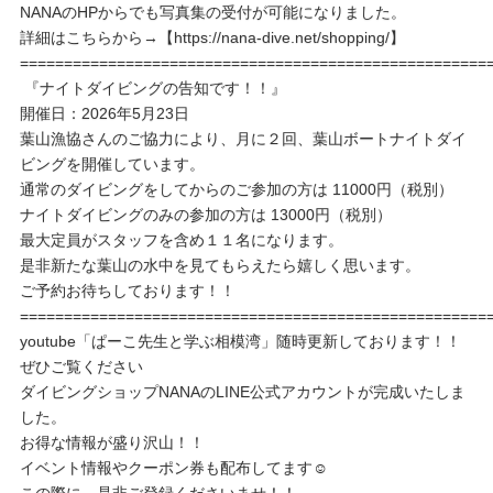
NANAのHPからでも写真集の受付が可能になりました。
詳細はこちらから→【https://nana-dive.net/shopping/】
=====================================================
『ナイトダイビングの告知です！！』
開催日：2026年5月23日
葉山漁協さんのご協力により、月に２回、葉山ボートナイトダイ
ビングを開催しています。
通常のダイビングをしてからのご参加の方は 11000円（税別）
ナイトダイビングのみの参加の方は 13000円（税別）
最大定員がスタッフを含め１１名になります。
是非新たな葉山の水中を見てもらえたら嬉しく思います。
ご予約お待ちしております！！
=====================================================
youtube「ぱーこ先生と学ぶ相模湾」随時更新しております！！
ぜひご覧ください
ダイビングショップNANAのLINE公式アカウントが完成いたしま
した。
お得な情報が盛り沢山！！
イベント情報やクーポン券も配布してます☺️
この際に、是非ご登録くださいませ！！