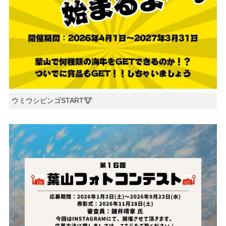
ウミウシビンゴSTART🐮