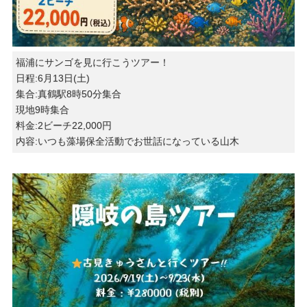
福浦にサンゴを見に行こうツアー！
日程:6月13日(土)
集合:真鶴駅8時50分集合
現地9時集合
料金:2ビーチ22,000円
内容:いつも藻場保全活動でお世話になっている山木