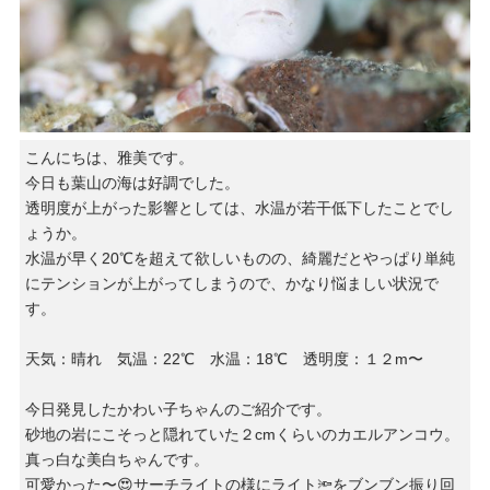
こんにちは、雅美です。
今日も葉山の海は好調でした。
透明度が上がった影響としては、水温が若干低下したことでし
ょうか。
水温が早く20℃を超えて欲しいものの、綺麗だとやっぱり単純
にテンションが上がってしまうので、かなり悩ましい状況で
す。
天気：晴れ 気温：22℃ 水温：18℃ 透明度：１２m〜
今日発見したかわい子ちゃんのご紹介です。
砂地の岩にこそっと隠れていた２cmくらいのカエルアンコウ。
真っ白な美白ちゃんです。
可愛かった〜😍サーチライトの様にライト🔦をブンブン振り回