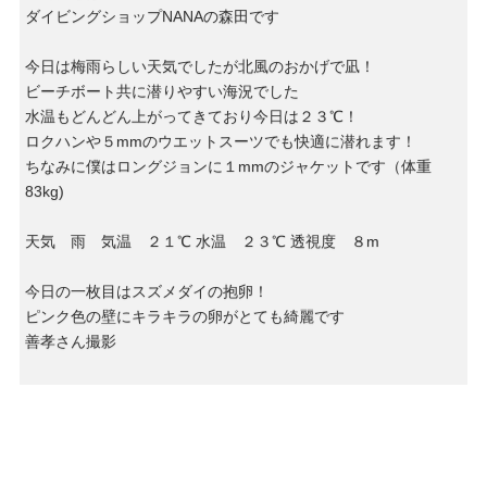
ダイビングショップNANAの森田です
今日は梅雨らしい天気でしたが北風のおかげで凪！
ビーチボート共に潜りやすい海況でした
水温もどんどん上がってきており今日は２３℃！
ロクハンや５mmのウエットスーツでも快適に潜れます！
ちなみに僕はロングジョンに１mmのジャケットです（体重
83kg)
天気 雨 気温 ２１℃ 水温 ２３℃ 透視度 ８m
今日の一枚目はスズメダイの抱卵！
ピンク色の壁にキラキラの卵がとても綺麗です
善孝さん撮影