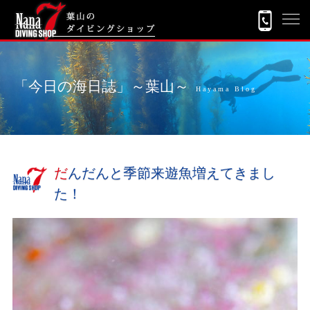
「今日の海日誌」～葉山～
Hayama Blog
だんだんと季節来遊魚増えてきまし
た！