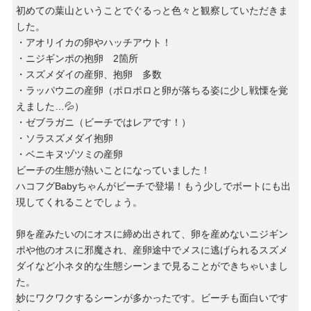
初めての葉山ということでぐるっと色々と観察していただきま
した。
・アオリイカの卵やハッチアウト！
・ニジギンポの抱卵 2箇所
・スズメダイの産卵、抱卵 多数
・ラッパウニの産卵（ポロポロと卵が落ちる姿に少し戦慄を覚
えました…💦）
・ゼブラガニ（ビーチではレアです！）
・ソラスズメダイ抱卵
・ベニキヌヅツミの産卵
ビーチの生態が熱いことになっていました！
ハコフグBabyちゃんがビーチで登場！もう少しでボートにも出
現してくれることでしょう。
卵を産みたいのにオスに締め出されて、卵を産めないニジギン
ポや他のオスに邪魔され、産卵途中でメスに逃げられるスズメ
ダイなど小ネタ的な生態シーンまで見ることができちゃいまし
た。
妙にワクワクするシーンが多かったです。ビーチも面白いです