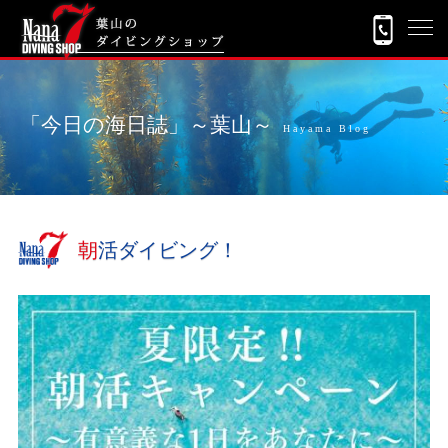
「今日の海日誌」～葉山～
Hayama Blog
朝活ダイビング！