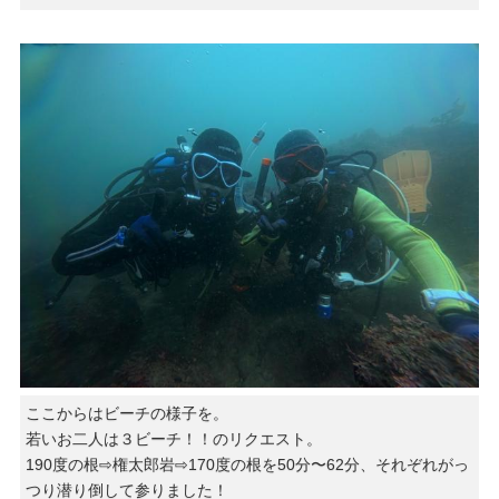
ここからはビーチの様子を。
若いお二人は３ビーチ！！のリクエスト。
190度の根⇨権太郎岩⇨170度の根を50分〜62分、それぞれがっ
つり潜り倒して参りました！