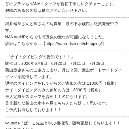
どのプランもNANAスタッフが親切丁寧にレクチャーします。
興味のあるお客様は是非お問い合わせ下さい。
=====================================================
鍵井靖章さんと輝さんの写真集「波の下水族館』絶賛発売中で
す。
NANAのHPからでも写真集の受付が可能になりました。
詳細はこちらから→【https://nana-dive.net/shopping/】
=====================================================
『ナイトダイビングの告知です！！』
開催日：2026年6月6日、6月20日、7月11日、7月25日
葉山漁協さんのご協力により、月に２回、葉山ボートナイトダイ
ビングを開催しています。
通常のダイビングをしてからのご参加の方は 11000円（税別）
ナイトダイビングのみの参加の方は 13000円（税別）
最大定員がスタッフを含め１１名になります。
是非新たな葉山の水中を見てもらえたら嬉しく思います。
ご予約お待ちしております！！
=====================================================
youtube「ぱーこ先生と学ぶ相模湾」随時更新しております！！