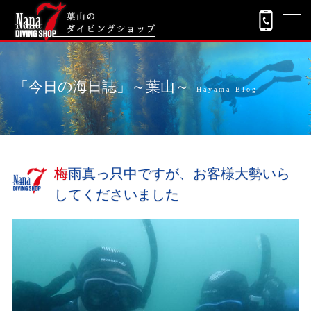
「今日の海日誌」～葉山～
Hayama Blog
梅雨真っ只中ですが、お客様大勢いら
してくださいました