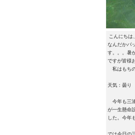
こんにちは
なんだかパ
す。。。暑
ですが皆様
私はもちの
天気：曇り 
今年も三浦
が一生懸命
した。今年
では今日の