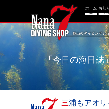
ホーム
お知
Home
News
「今日の海日誌
三浦もアオ