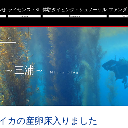
らせ
ライセンス・SP
体験ダイビング・シュノーケル
ファンダ
Licence
Experience
Fun Di
」～三浦～
Miura Blog
リイカの産卵床入りました