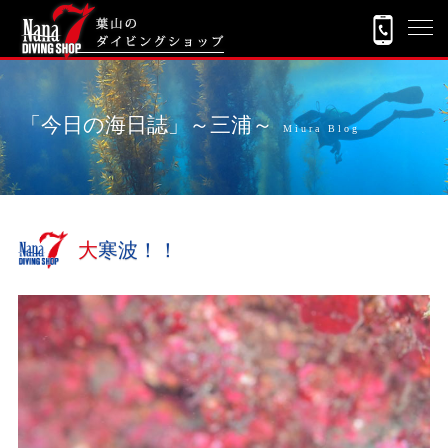
「今日の海日誌」～三浦～
Miura Blog
大寒波！！