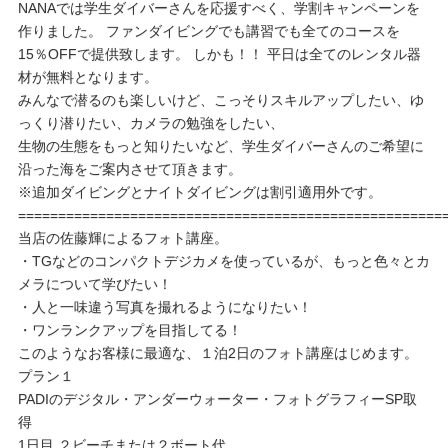
NANAでは学生ダイバーさんを応援すべく、学割キャンペーンを
作りました。 ファンダイビングでも講習でも全てのコースを
15％OFFで提供致します。 しかも！！ 平日は全てのレンタル器
材が無料となります。
みんなで潜るのも楽しいけど、こっそりスキルアップしたい、ゆ
っくり潜りたい、カメラの勉強をしたい、
生物の生態をもっと知りたいなど、学生ダイバーさんのご希望に
沿った海をご案内させて頂きます。
※追加ダイビングとナイトダイビングは割引適用外です。
=====================================================
当店の佐藤輝によるフォト講座。
・TGなどのコンパクトデジカメを使っているが、もっと色々とカ
メラについて学びたい！
・人と一味違う写真を撮れるようになりたい！
・ワンランクアップを目指してる！
このようなお客様に最適な、１泊2日のフォト講座はじめます。
プラン１
PADIのデジタル・アンダーウォーター・フォトグラフィーSP取
得
1日目 ２ビーチまたは２ボート代