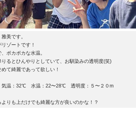
、雅美です。
がリゾートです！
で、ポカポカな水温。
降りるとひんやりとしていて、お馴染みの透明度(笑)
せめて綺麗であって欲しい！
気温：32℃ 水温：22〜28℃ 透明度：５〜２０m
るよりも上だけでも綺麗な方が良いのかな！？