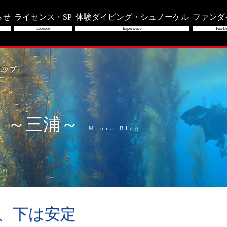
らせ
ライセンス・SP
体験ダイビング・シュノーケル
ファンダ
Licence
Experience
Fun Di
」～三浦～
Miura Blog
ト、下は安定