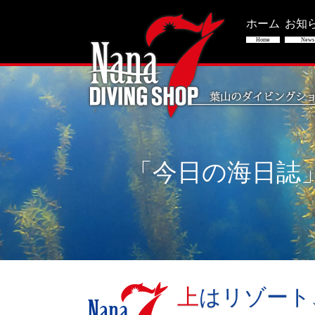
ホーム
お知
Home
News
「今日の海日誌
上はリゾー