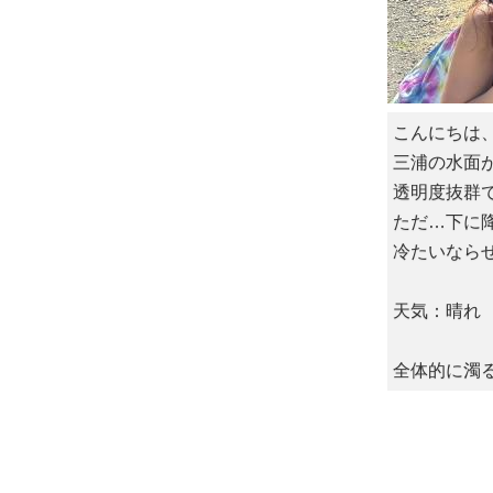
こんにちは
三浦の水面
透明度抜群
ただ…下に
冷たいなら
天気：晴れ 
全体的に濁