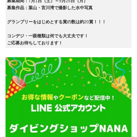
募集期間：
7
月
1
日（土）～
9
月
25
日（月）
募集作品：葉山・宮川湾で撮影した水中写真
グランプリーをはじめとする賞の数は約
20
賞！！！
コンデジ・一眼種類は何でも大丈夫です！
ご応募お待ちしております！