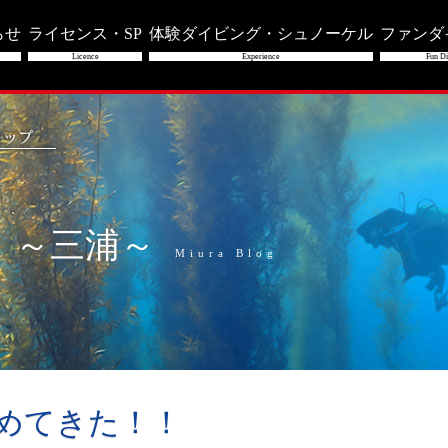
らせ
ライセンス・SP
体験ダイビング・シュノーケル
ファンダ
Licence
Experience
Fun Di
」～三浦～
Miura Blog
始めてきた！！