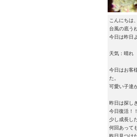
こんにちは
台風の底う
今日は昨日
天気：晴れ 
今日はお客
た。
可愛い子達
昨日は探し
今日復活！
少し成長し
何回あって
昨日見つけ