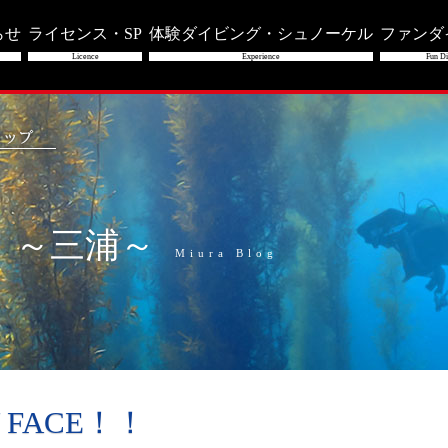
らせ
ライセンス・SP
体験ダイビング・シュノーケル
ファンダ
Licence
Experience
Fun Di
」～三浦～
Miura Blog
 FACE！！