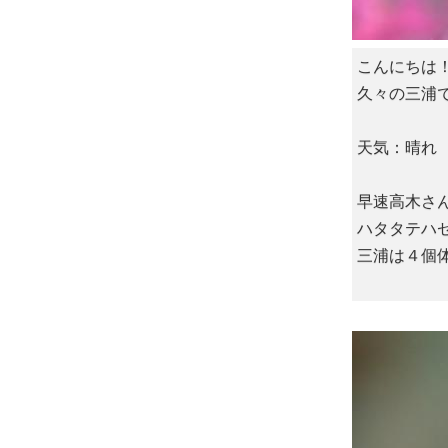
こんにちは
久々の三浦
天気：晴れ 
早速高木さ
ハタタテハ
三浦は４個