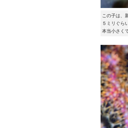
この子は、
５ミリぐら
本当小さく