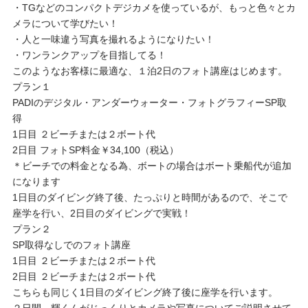
・TGなどのコンパクトデジカメを使っているが、もっと色々とカ
メラについて学びたい！
・人と一味違う写真を撮れるようになりたい！
・ワンランクアップを目指してる！
このようなお客様に最適な、１泊2日のフォト講座はじめます。
プラン１
PADIのデジタル・アンダーウォーター・フォトグラフィーSP取
得
1日目 ２ビーチまたは２ボート代
2日目 フォトSP料金￥34,100（税込）
＊ビーチでの料金となる為、ボートの場合はボート乗船代が追加
になります
1日目のダイビング終了後、たっぷりと時間があるので、そこで
座学を行い、2日目のダイビングで実戦！
プラン２
SP取得なしでのフォト講座
1日目 ２ビーチまたは２ボート代
2日目 ２ビーチまたは２ボート代
こちらも同じく1日目のダイビング終了後に座学を行います。
２日間、輝くんがじっくりとカメラや写真についてご説明させて