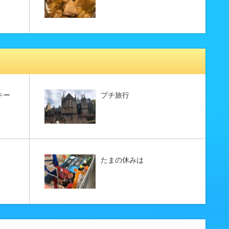
キー
プチ旅行
たまの休みは