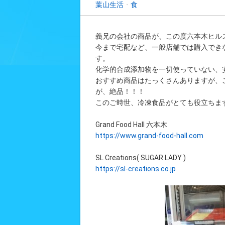
葉山生活
・
食
義兄の会社の商品が、この度六本木ヒルズ内 G
今まで宅配など、一般店舗では購入でき
す。
化学的合成添加物を一切使っていない、
おすすめ商品はたっくさんありますが、
が、絶品！！！
このご時世、冷凍食品がとても役立ちま
Grand Food Hall 六本木
https://www.grand-food-hall.com
SL Creations( SUGAR LADY )
https://sl-creations.co.jp