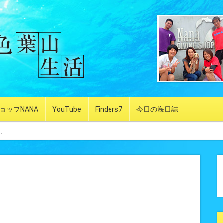
ョップNANA
YouTube
Finders7
今日の海日誌
.