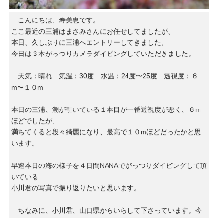
こんにちは、寿美恵です。
ここ最近の三浦はまさみさんにお任せしてましたが、
本日、久しぶりに三浦へエントリーしてきました。
今日は３本がっつりカメラダイビングしていただきました。
天気：晴れ 気温：30度 水温：24度〜25度 透視度：６
m〜１０m
本日の三浦、潮が引いている１本目が一番透視度が悪く、６m
ほどでしたが、
満ちてくると段々綺麗になり、最高で１０mほどだったかと思
います。
早速本日の海の様子を４日間NANAでがっつりダイビングして頂
いている
小川君の写真で振り返りたいと思います。
ちなみに、小川君、山口県からいらして下さっています。今