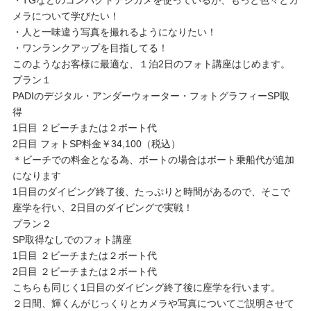
・TGなどのコンパクトデジカメを使っているが、もっと色々とカ
メラについて学びたい！
・人と一味違う写真を撮れるようになりたい！
・ワンランクアップを目指してる！
このようなお客様に最適な、１泊2日のフォト講座はじめます。
プラン１
PADIのデジタル・アンダーウォーター・フォトグラフィーSP取
得
1日目 ２ビーチまたは２ボート代
2日目 フォトSP料金￥34,100（税込）
＊ビーチでの料金となる為、ボートの場合はボート乗船代が追加
になります
1日目のダイビング終了後、たっぷりと時間があるので、そこで
座学を行い、2日目のダイビングで実戦！
プラン２
SP取得なしでのフォト講座
1日目 ２ビーチまたは２ボート代
2日目 ２ビーチまたは２ボート代
こちらも同じく1日目のダイビング終了後に座学を行います。
２日間、輝くんがじっくりとカメラや写真についてご説明させて