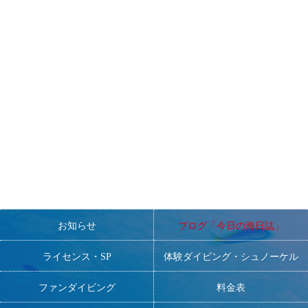
=====================================================
〜スタッフ募集おしらせ〜
非常勤スタッフ・常勤スタッフ・研修生を現在募集しておりま
す。
■ダイビングが大好きで、元気で明るく、人と接するのが好きな
方。
■DMの方大歓迎！
一緒にNANAを盛り上げてくださる方、お待ちしております！
お知らせ
ブログ「今日の海日誌」
ライセンス・SP
体験ダイビング・シュノーケル
ファンダイビング
料金表