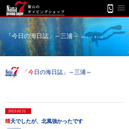
「今日の海日誌」～三浦～
Miura Blog
「今日の海日誌」～三浦～
2023.02.21
晴天でしたが、北風強かったです