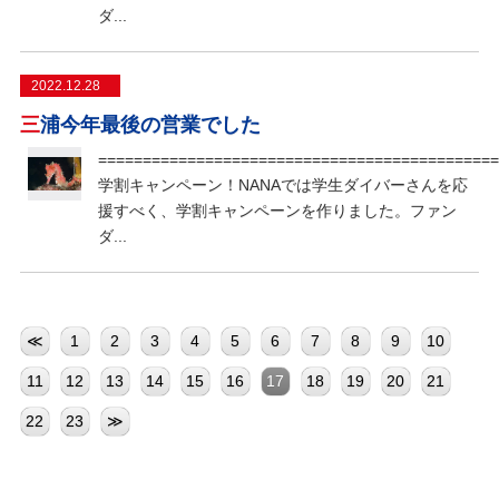
ダ...
2022.12.28
三浦今年最後の営業でした
=============================================
学割キャンペーン！NANAでは学生ダイバーさんを応
援すべく、学割キャンペーンを作りました。ファン
ダ...
≪
1
2
3
4
5
6
7
8
9
10
11
12
13
14
15
16
17
18
19
20
21
22
23
≫