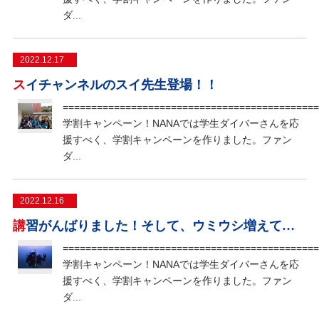
ダ...
2022.12.17
スイチャンネルのスイ先生登場！！
=============================================
学割キャンペーン！NANAでは学生ダイバーさんを応
援すべく、学割キャンペーンを作りました。ファン
ダ...
2022.12.16
講習がんばりました！そして、ウミウシ増えてきました！
=============================================
学割キャンペーン！NANAでは学生ダイバーさんを応
援すべく、学割キャンペーンを作りました。ファン
ダ...