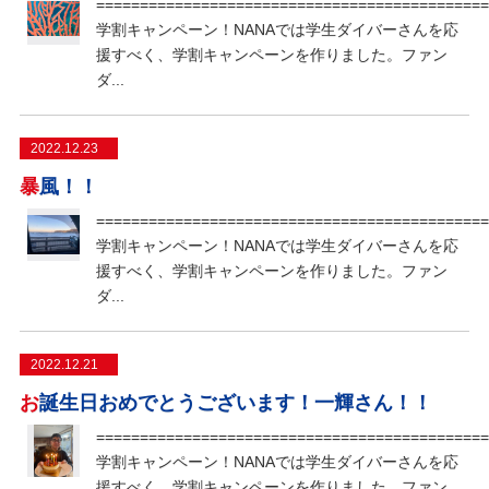
=============================================
学割キャンペーン！NANAでは学生ダイバーさんを応
援すべく、学割キャンペーンを作りました。ファン
ダ...
2022.12.23
暴風！！
=============================================
学割キャンペーン！NANAでは学生ダイバーさんを応
援すべく、学割キャンペーンを作りました。ファン
ダ...
2022.12.21
お誕生日おめでとうございます！一輝さん！！
=============================================
学割キャンペーン！NANAでは学生ダイバーさんを応
援すべく、学割キャンペーンを作りました。ファン