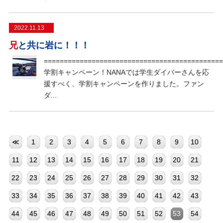
2022.11.13
兄と共に岩に！！！
=============================================
学割キャンペーン！NANAでは学生ダイバーさんを応
援すべく、学割キャンペーンを作りました。ファン
ダ...
≪
1
2
3
4
5
6
7
8
9
10
11
12
13
14
15
16
17
18
19
20
21
22
23
24
25
26
27
28
29
30
31
32
33
34
35
36
37
38
39
40
41
42
43
44
45
46
47
48
49
50
51
52
53
54