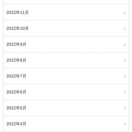
2022年11月
2022年10月
2022年9月
2022年8月
2022年7月
2022年6月
2022年5月
2022年4月