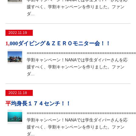
援すべく、学割キャンペーンを作りました。ファン
ダ...
2022.11.19
1,000ダイビング＆ＺＥＲＯモニター会！！
=============================================
学割キャンペーン！NANAでは学生ダイバーさんを応
援すべく、学割キャンペーンを作りました。ファン
ダ...
2022.11.18
平均身長１７４センチ！！
=============================================
学割キャンペーン！NANAでは学生ダイバーさんを応
援すべく、学割キャンペーンを作りました。ファン
ダ...