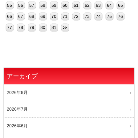
55
56
57
58
59
60
61
62
63
64
65
66
67
68
69
70
71
72
73
74
75
76
77
78
79
80
81
≫
アーカイブ
2026年8月
2026年7月
2026年6月