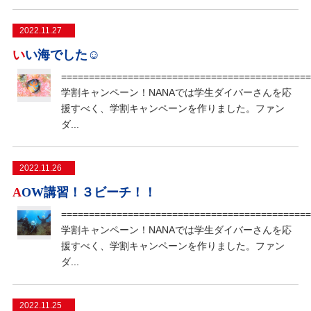
2022.11.27
いい海でした☺️
=============================================
学割キャンペーン！NANAでは学生ダイバーさんを応
援すべく、学割キャンペーンを作りました。ファン
ダ...
2022.11.26
AOW講習！３ビーチ！！
=============================================
学割キャンペーン！NANAでは学生ダイバーさんを応
援すべく、学割キャンペーンを作りました。ファン
ダ...
2022.11.25