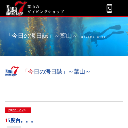
「今日の海日誌」～葉山～
Hayama Blog
「今日の海日誌」～葉山～
2022.12.24
15度台。。。