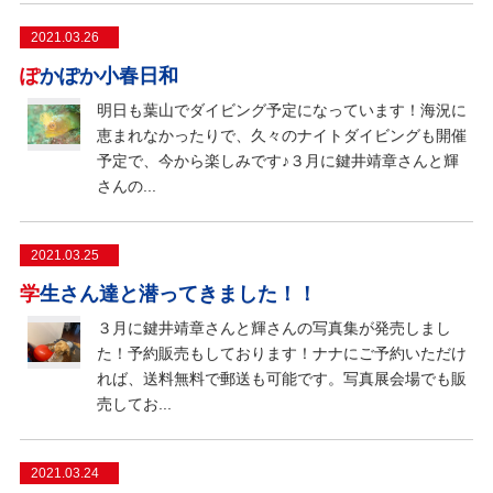
2021.03.26
ぽかぽか小春日和
明日も葉山でダイビング予定になっています！海況に
恵まれなかったりで、久々のナイトダイビングも開催
予定で、今から楽しみです♪３月に鍵井靖章さんと輝
さんの...
2021.03.25
学生さん達と潜ってきました！！
３月に鍵井靖章さんと輝さんの写真集が発売しまし
た！予約販売もしております！ナナにご予約いただけ
れば、送料無料で郵送も可能です。写真展会場でも販
売してお...
2021.03.24