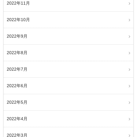
2022年11月
2022年10月
2022年9月
2022年8月
2022年7月
2022年6月
2022年5月
2022年4月
2022年3月