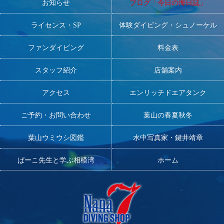
お知らせ
ブログ「今日の海日誌」
ライセンス・SP
体験ダイビング・シュノーケル
ファンダイビング
料金表
スタッフ紹介
店舗案内
アクセス
エンリッチドエアタンク
ご予約・お問い合わせ
葉山の春夏秋冬
葉山ウミウシ図鑑
水中写真家・鍵井靖章
ぱーこ先生と学ぶ相模湾
ホーム