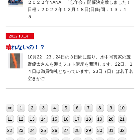
２０２２年NANA 「忘年会」開催決定致しました！
日程：２０２２年１２月１８日(日)時間：１３：４
５...
2022.10.14
晴れないの！？
10月22．23．24日の３日間に渡り、水中写真家の茂
野優太さんを迎えフォト講座を開講します。22日、２
４日は満員御礼となっています。23日（日）は若干名
空きがご...
≪
1
2
3
4
5
6
7
8
9
10
11
12
13
14
15
16
17
18
19
20
21
22
23
24
25
26
27
28
29
30
31
32