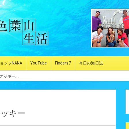
ョップNANA
YouTube
Finders7
今日の海日誌
ッキー...
クッキー